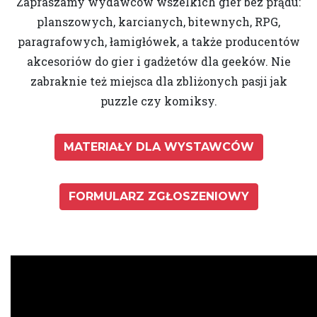
Zapraszamy wydawców wszelkich gier bez prądu:
planszowych, karcianych, bitewnych, RPG,
paragrafowych, łamigłówek, a także producentów
akcesoriów do gier i gadżetów dla geeków. Nie
zabraknie też miejsca dla zbliżonych pasji jak
puzzle czy komiksy.
MATERIAŁY DLA WYSTAWCÓW
FORMULARZ ZGŁOSZENIOWY